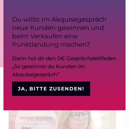
Blog
Innenarchitekturbranche
vertreten?
Kontakt
Du willst im Akquisegespräch
ONLINE
neue Kunden gewinnen und
beim Verkaufen eine
Punktlandung machen?
Dann hol dir den 0€ Gesprächsleitfaden
„So gewinnst du Kunden im
Akquisegespräch“
JA, BITTE ZUSENDEN!