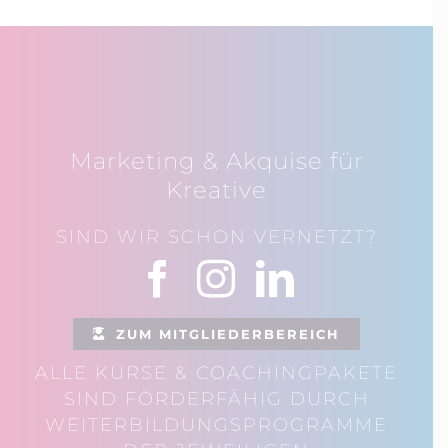
Marketing & Akquise für
Kreative
SIND WIR SCHON VERNETZT?
ZUM MITGLIEDERBEREICH
ALLE KURSE & COACHINGPAKETE
SIND FÖRDERFÄHIG DURCH
WEITERBILDUNGSPROGRAMME