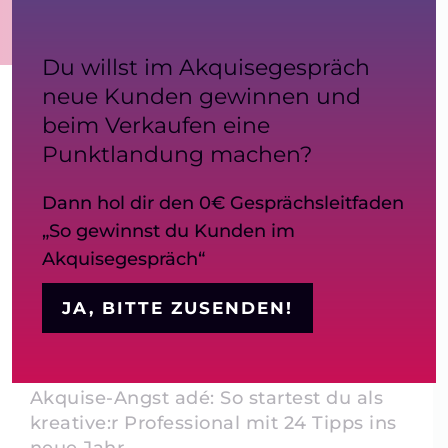
Blog
Kontakt
Du willst im Akquisegespräch
neue Kunden gewinnen und
beim Verkaufen eine
Punktlandung machen?
Dann hol dir den 0€ Gesprächsleitfaden
„So gewinnst du Kunden im
Akquisegespräch“
JA, BITTE ZUSENDEN!
Akquise-Angst adé: So startest du als
kreative:r Professional mit 24 Tipps ins
neue Jahr